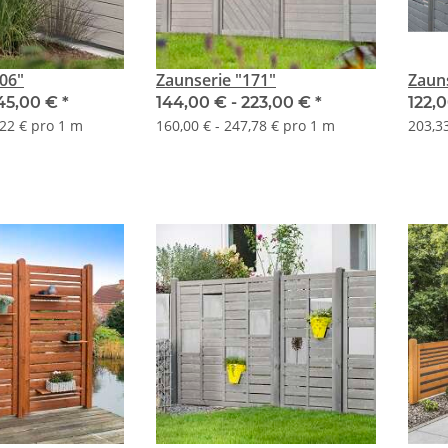
06"
Zaunserie "171"
Zauns
45,00 €
*
144,00 € -
223,00 €
*
122,
,22 € pro 1 m
160,00 € - 247,78 € pro 1 m
203,33