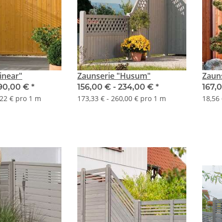
inear"
Zaunserie "Husum"
Zaun
90,00 €
*
156,00 € -
234,00 €
*
167,
,22 € pro 1 m
173,33 € - 260,00 € pro 1 m
18,56 