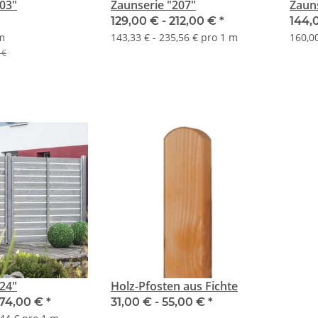
03"
Zaunserie "207"
Zauns
129,00 € -
212,00 €
*
144,
 m
143,33 € - 235,56 € pro 1 m
160,00
 €
24"
Holz-Pfosten aus Fichte
74,00 €
*
31,00 € -
55,00 €
*