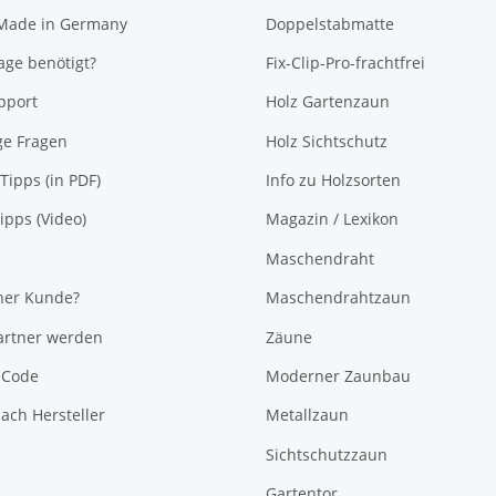
 Made in Germany
Doppelstabmatte
ge benötigt?
Fix-Clip-Pro-frachtfrei
pport
Holz Gartenzaun
ge Fragen
Holz Sichtschutz
Tipps (in PDF)
Info zu Holzsorten
pps (Video)
Magazin / Lexikon
Maschendraht
her Kunde?
Maschendrahtzaun
rtner werden
Zäune
-Code
Moderner Zaunbau
ach Hersteller
Metallzaun
Sichtschutzzaun
Gartentor