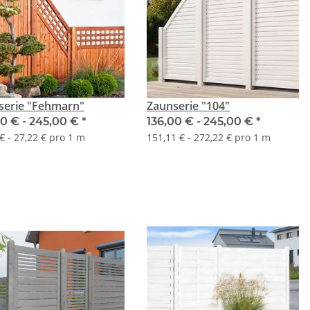
serie "Fehmarn"
Zaunserie "104"
00 € -
245,00 €
*
136,00 € -
245,00 €
*
€ - 27,22 € pro 1 m
151,11 € - 272,22 € pro 1 m