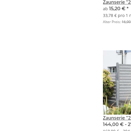
Zaunserie "2
ab
15,20 €
*
33,78 € pro 1
Alter Preis:
16,00
Zaunserie "2
144,00 € -
2