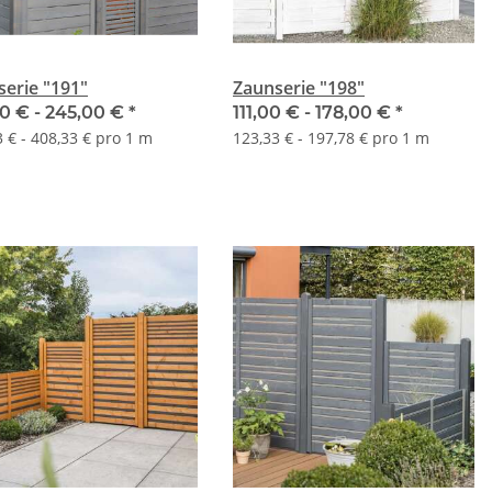
erie "191"
Zaunserie "198"
00 € -
245,00 €
*
111,00 € -
178,00 €
*
 € - 408,33 € pro 1 m
123,33 € - 197,78 € pro 1 m