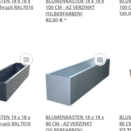
EN 18 x 18 x
BLUMENKASTEN 18 x 18 x
BLUM
thrazit RAL7016
100 CM - AZ VERZINKT
100 
(SILBERFARBEN)
120,
82,50 €
*
EN 18 x 18 x
BLUMENKASTEN 18 x 18 x
BLUM
hrazit RAL7016
80 CM - AZ VERZINKT
80 C
(SILBERFARBEN)
113,