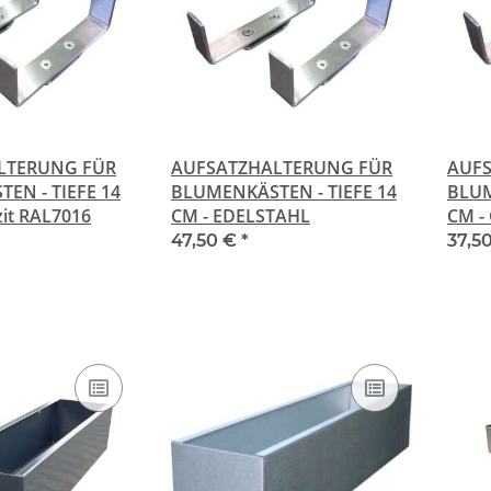
LTERUNG FÜR
AUFSATZHALTERUNG FÜR
AUF
EN - TIEFE 14
BLUMENKÄSTEN - TIEFE 14
BLUM
zit RAL7016
CM - EDELSTAHL
CM -
47,50 €
*
37,5