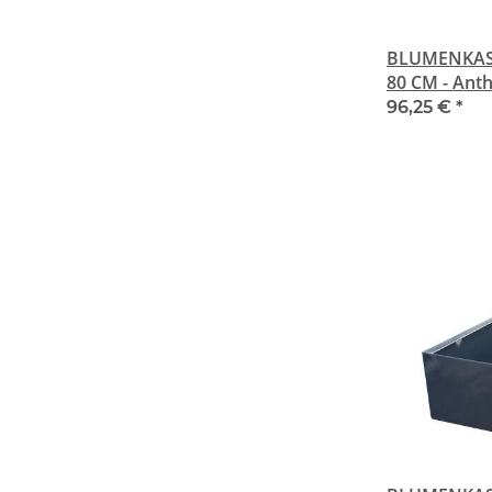
BLUMENKAST
80 CM - Ant
96,25 €
*