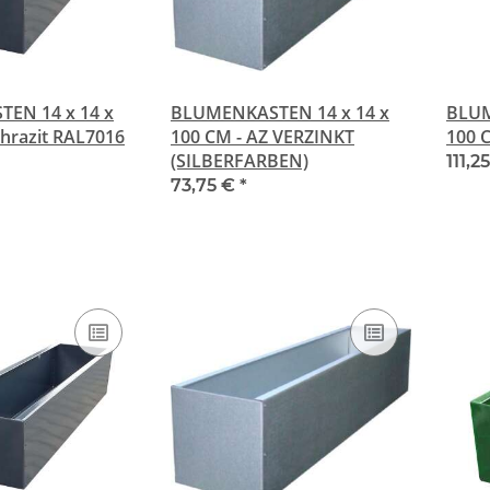
EN 14 x 14 x
BLUMENKASTEN 14 x 14 x
BLUM
thrazit RAL7016
100 CM - AZ VERZINKT
100 
(SILBERFARBEN)
111,2
73,75 €
*