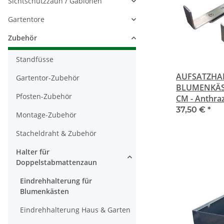
Sichtschutzzaun / Gabionen
Gartentore
Zubehör
Standfüsse
AUFSATZHA
Gartentor-Zubehör
BLUMENKÄST
Pfosten-Zubehör
CM - Anthra
37,50 €
*
Montage-Zubehör
Stacheldraht & Zubehör
Halter für
Doppelstabmattenzaun
Eindrehhalterung für
Blumenkästen
Eindrehhalterung Haus & Garten