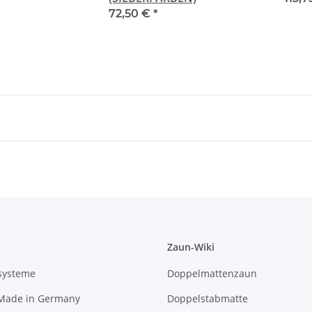
72,50 €
*
Zaun-Wiki
systeme
Doppelmattenzaun
 Made in Germany
Doppelstabmatte