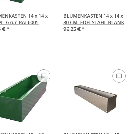
ENKASTEN 14 x 14 x
BLUMENKASTEN 14 x 14 x
M - Grün RAL6005
80 CM -EDELSTAHL BLANK
5 €
*
96,25 €
*