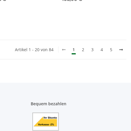
Artikel 1 - 20 von 84
1
2
3
4
5
Bequem bezahlen