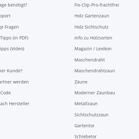
ge benötigt?
Fix-Clip-Pro-frachtfrei
pport
Holz Gartenzaun
ge Fragen
Holz Sichtschutz
Tipps (in PDF)
Info zu Holzsorten
pps (Video)
Magazin / Lexikon
Maschendraht
her Kunde?
Maschendrahtzaun
rtner werden
Zäune
-Code
Moderner Zaunbau
ach Hersteller
Metallzaun
Sichtschutzzaun
Gartentor
Schiebetor