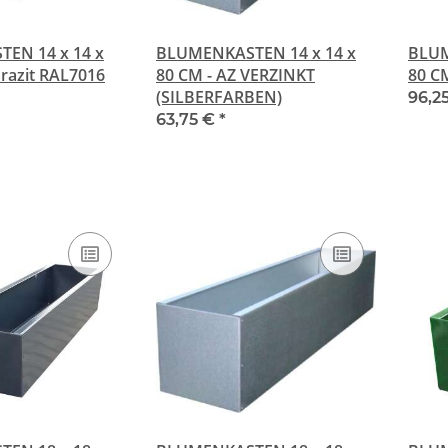
EN 14 x 14 x
BLUMENKASTEN 14 x 14 x
BLUM
hrazit RAL7016
80 CM - AZ VERZINKT
80 C
(SILBERFARBEN)
96,2
63,75 €
*