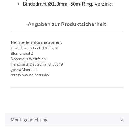
Bindedraht
Ø1,3mm, 50m-Ring, verzinkt
Angaben zur Produktsicherheit
Herstellerinformationen:
Gust. Alberts GmbH & Co. KG
Blumenthal 2
Nordrhein-Westfalen
Herscheid, Deutschland, 58849
gpsr@Alberts.de
https://www.alberts.de/
Produkteigenschaft
Wert
Montageanleitung