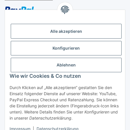
Alle akzeptieren
Später bezahlen
Konfigurieren
Ratenzahlung
Ablehnen
Wie wir Cookies & Co nutzen
Durch Klicken auf „Alle akzeptieren“ gestatten Sie den
Hersteller
Einsatz folgender Dienste auf unserer Website: YouTube,
PayPal Express Checkout und Ratenzahlung. Sie können
die Einstellung jederzeit ändern (Fingerabdruck-Icon links
Vertrag widerrufen
unten). Weitere Details finden Sie unter
Konfigurieren
und
in unserer
Datenschutzerklärung
.
* Alle Preise inkl. gesetzlicher USt., zzgl.
Versand
Impressum
|
Datenschutzerklärung