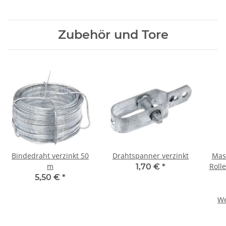
Zubehör und Tore
Bindedraht verzinkt 50
Drahtspanner verzinkt
Mas
m
Roll
1,70 €
*
5,50 €
*
We