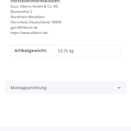
Herstellerinformationen:
Gust. Alberts GmbH & Co. KG
Blumenthal 2
Nordrhein-Westfalen
Herscheid, Deutschland, 58849
gpsr@Alberts.de
https://www.alberts.de/
Produkteigenschaft
Wert
Artikelgewicht:
53,76
kg
Montageanleitung