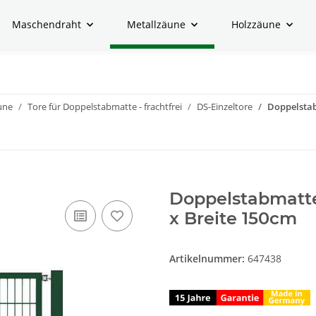
Maschendraht
Metallzäune
Holzzäune
une
Tore für Doppelstabmatte - frachtfrei
DS-Einzeltore
Doppelstab
Doppelstabmatte
x Breite 150cm
Artikelnummer:
647438