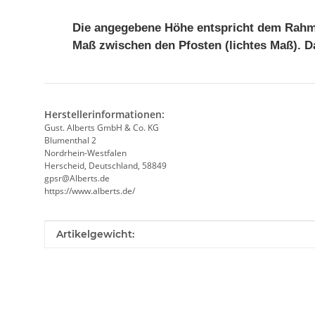
Die angegebene Höhe entspricht dem Rahm
Maß zwischen den Pfosten (lichtes Maß).
D
Herstellerinformationen:
Gust. Alberts GmbH & Co. KG
Blumenthal 2
Nordrhein-Westfalen
Herscheid, Deutschland, 58849
gpsr@Alberts.de
https://www.alberts.de/
Produkteigenschaft
Wert
Artikelgewicht: