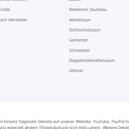
-Code
Moderner Zaunbau
ach Hersteller
Metallzaun
Sichtschutzzaun
Gartentor
Schiebetor
Doppelstabmattenzaun
Glossar
den Einsatz folgender Dienste auf unserer Website: YouTube, PayPal 
Vertrag widerrufen
ng jederzeit ändern (Fingerabdruck-Icon links unten). Weitere Detail