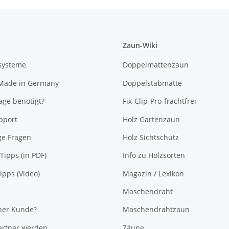
Zaun-Wiki
systeme
Doppelmattenzaun
 Made in Germany
Doppelstabmatte
ge benötigt?
Fix-Clip-Pro-frachtfrei
pport
Holz Gartenzaun
ge Fragen
Holz Sichtschutz
Tipps (in PDF)
Info zu Holzsorten
pps (Video)
Magazin / Lexikon
Maschendraht
her Kunde?
Maschendrahtzaun
rtner werden
Zäune