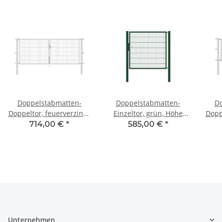
Doppelstabmatten-
Doppelstabmatten-
Do
Doppeltor, feuerverzinkt,
Einzeltor, grün, Höhe
Doppe
Höhe 120cm x Breite
140cm x Breite 150cm
Hö
714,00 €
*
585,00 €
*
300cm
Unternehmen