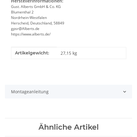
Herstellerinformationen:
Gust. Alberts GmbH & Co. KG
Blumenthal 2
Nordrhein-Westfalen
Herscheid, Deutschland, 58849
gpsr@Alberts.de
https://www.alberts.de/
Produkteigenschaft
Wert
Artikelgewicht:
27,15
kg
Montageanleitung
Ähnliche Artikel