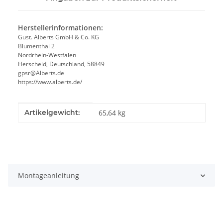
Herstellerinformationen:
Gust. Alberts GmbH & Co. KG
Blumenthal 2
Nordrhein-Westfalen
Herscheid, Deutschland, 58849
gpsr@Alberts.de
https://www.alberts.de/
Produkteigenschaft
Wert
Artikelgewicht:
65,64
kg
Montageanleitung