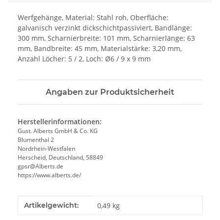
Werfgehänge, Material: Stahl roh, Oberfläche:
galvanisch verzinkt dickschichtpassiviert, Bandlänge:
300 mm, Scharnierbreite: 101 mm, Scharnierlänge: 63
mm, Bandbreite: 45 mm, Materialstärke: 3,20 mm,
Anzahl Löcher: 5 / 2, Loch: Ø6 / 9 x 9 mm
Angaben zur Produktsicherheit
Herstellerinformationen:
Gust. Alberts GmbH & Co. KG
Blumenthal 2
Nordrhein-Westfalen
Herscheid, Deutschland, 58849
gpsr@Alberts.de
https://www.alberts.de/
Produkteigenschaft
Wert
Artikelgewicht:
0,49
kg