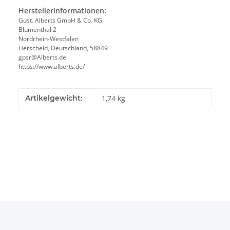
Herstellerinformationen:
Gust. Alberts GmbH & Co. KG
Blumenthal 2
Nordrhein-Westfalen
Herscheid, Deutschland, 58849
gpsr@Alberts.de
https://www.alberts.de/
Produkteigenschaft
Wert
Artikelgewicht:
1,74
kg