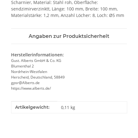
Scharnier, Material: Stahl roh, Oberfläche:
sendzimirverzinktt, Länge: 100 mm, Breite: 100 mm,
Materialstärke: 1,2 mm, Anzahl Löcher: 8, Loch: Ø5 mm
Angaben zur Produktsicherheit
Herstellerinformationen:
Gust. Alberts GmbH & Co. KG
Blumenthal 2
Nordrhein-Westfalen
Herscheid, Deutschland, 58849
gpsr@Alberts.de
https://www.alberts.de/
Produkteigenschaft
Wert
Artikelgewicht:
0,11
kg