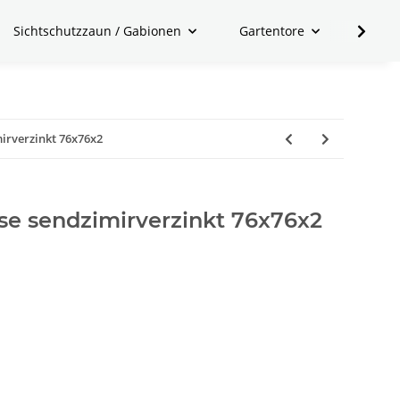
Sichtschutzzaun / Gabionen
Gartentore
Zubeh
mirverzinkt 76x76x2
lose sendzimirverzinkt 76x76x2