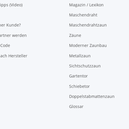
pps (Video)
Magazin / Lexikon
Maschendraht
her Kunde?
Maschendrahtzaun
rtner werden
Zäune
-Code
Moderner Zaunbau
ach Hersteller
Metallzaun
Sichtschutzzaun
Gartentor
Schiebetor
Doppelstabmattenzaun
Glossar