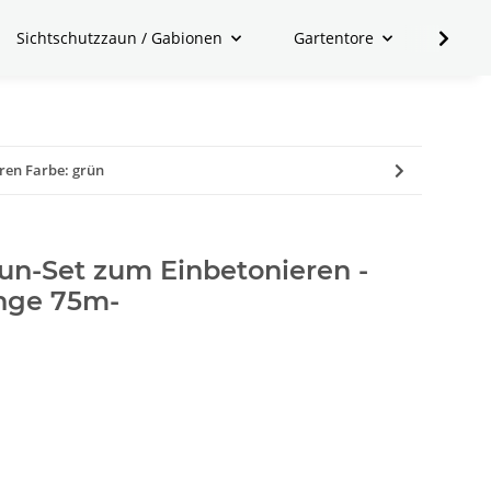
Sichtschutzzaun / Gabionen
Gartentore
Zubeh
ren Farbe: grün
n-Set zum Einbetonieren -
nge 75m-