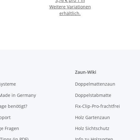
3,76 € pro 1 m
Weitere Variationen
erhältlich.
Zaun-Wiki
systeme
Doppelmattenzaun
 Made in Germany
Doppelstabmatte
ge benötigt?
Fix-Clip-Pro-frachtfrei
pport
Holz Gartenzaun
ge Fragen
Holz Sichtschutz
Tipps (in PDF)
Info zu Holzsorten