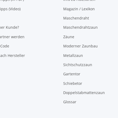
pps (Video)
Magazin / Lexikon
Maschendraht
her Kunde?
Maschendrahtzaun
rtner werden
Zäune
-Code
Moderner Zaunbau
ach Hersteller
Metallzaun
Sichtschutzzaun
Gartentor
Schiebetor
Doppelstabmattenzaun
Glossar