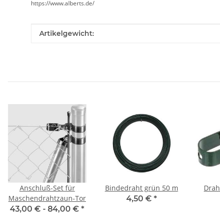
https://www.alberts.de/
Produkteigenschaft
Wert
Artikelgewicht:
Anschluß-Set für
Bindedraht grün 50 m
Drah
Maschendrahtzaun-Tor
4,50 €
*
43,00 € -
84,00 €
*