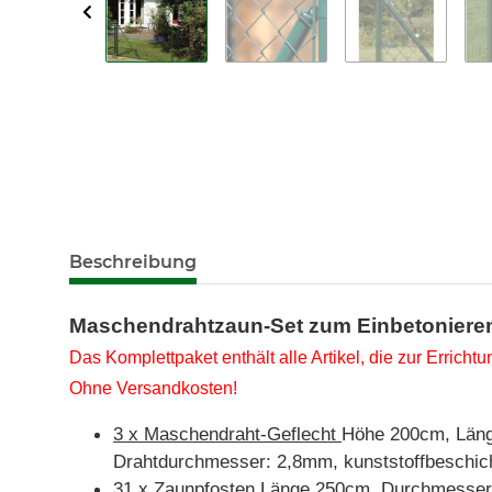
Beschreibung
Maschendrahtzaun-Set zum Einbetoniere
Das Komplettpaket enthält alle Artikel, die zur Errich
Ohne Versandkosten!
3 x Maschendraht-Geflecht
Höhe 200cm, Läng
Drahtdurchmesser: 2,8mm, kunststoffbeschich
31 x Zaunpfosten
Länge 250cm, Durchmesser 