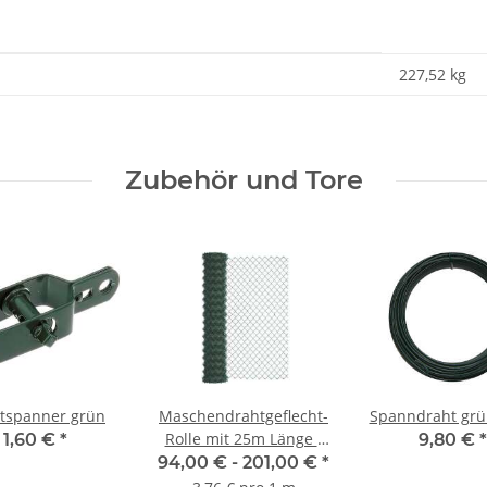
227,52
kg
Zubehör und Tore
tspanner grün
Maschendrahtgeflecht-
Spanndraht grü
Rolle mit 25m Länge -
1,60 €
*
9,80 €
*
grün-
94,00 € -
201,00 €
*