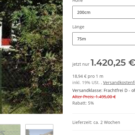
Höhe
200cm
Länge
75m
1.420,25 
jetzt nur
18,94 € pro 1 m
inkl. 19% USt. ,
Versandkostenf
Versandklasse: Frachtfrei D - o
Alter Preis: 1.495,00 €
Rabatt:
5%
Lieferzeit: ca. 2 Wochen