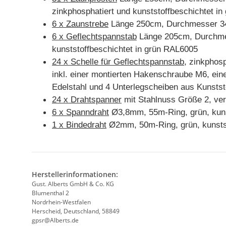
zinkphosphatiert und kunststoffbeschichtet i
6 x Zaunstrebe
Länge 250cm, Durchmesser 34mm
6 x Geflechtspannstab
Länge 205cm, Durchme
kunststoffbeschichtet in grün RAL6005
24 x Schelle für Geflechtspannstab
, zinkphos
inkl. einer montierten Hakenschraube M6, ein
Edelstahl und 4 Unterlegscheiben aus Kunstst
24 x Drahtspanner
mit Stahlnuss Größe 2, ver
6 x Spanndraht
Ø3,8mm, 55m-Ring, grün, kuns
1 x Bindedraht
Ø2mm, 50m-Ring, grün, kunsts
Herstellerinformationen:
Gust. Alberts GmbH & Co. KG
Blumenthal 2
Nordrhein-Westfalen
Herscheid, Deutschland, 58849
gpsr@Alberts.de