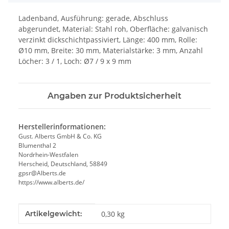
Ladenband, Ausführung: gerade, Abschluss
abgerundet, Material: Stahl roh, Oberfläche: galvanisch
verzinkt dickschichtpassiviert, Länge: 400 mm, Rolle:
Ø10 mm, Breite: 30 mm, Materialstärke: 3 mm, Anzahl
Löcher: 3 / 1, Loch: Ø7 / 9 x 9 mm
Angaben zur Produktsicherheit
Herstellerinformationen:
Gust. Alberts GmbH & Co. KG
Blumenthal 2
Nordrhein-Westfalen
Herscheid, Deutschland, 58849
gpsr@Alberts.de
https://www.alberts.de/
Produkteigenschaft
Wert
Artikelgewicht:
0,30
kg