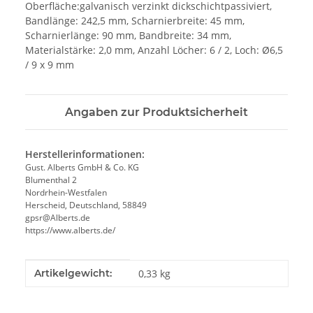
Oberfläche:galvanisch verzinkt dickschichtpassiviert,
Bandlänge: 242,5 mm, Scharnierbreite: 45 mm,
Scharnierlänge: 90 mm, Bandbreite: 34 mm,
Materialstärke: 2,0 mm, Anzahl Löcher: 6 / 2, Loch: Ø6,5
/ 9 x 9 mm
Angaben zur Produktsicherheit
Herstellerinformationen:
Gust. Alberts GmbH & Co. KG
Blumenthal 2
Nordrhein-Westfalen
Herscheid, Deutschland, 58849
gpsr@Alberts.de
https://www.alberts.de/
Produkteigenschaft
Wert
Artikelgewicht:
0,33
kg