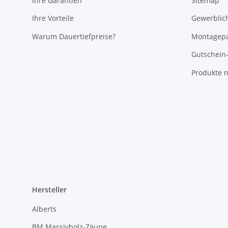
Ihre Garantien
Sitemap
Ihre Vorteile
Gewerblic
Warum Dauertiefpreise?
Montagepa
Gutschein
Produkte n
Hersteller
Alberts
BM Massivholz-Zäune