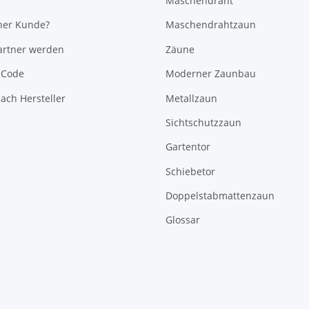
Maschendraht
her Kunde?
Maschendrahtzaun
rtner werden
Zäune
-Code
Moderner Zaunbau
ach Hersteller
Metallzaun
Sichtschutzzaun
Gartentor
Schiebetor
Doppelstabmattenzaun
Glossar