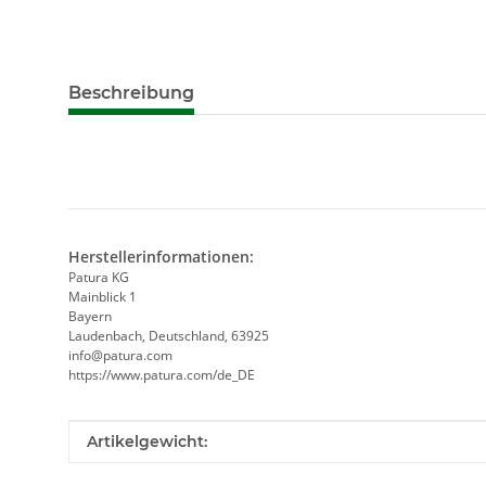
Beschreibung
Herstellerinformationen:
Patura KG
Mainblick 1
Bayern
Laudenbach, Deutschland, 63925
info@patura.com
https://www.patura.com/de_DE
Produkteigenschaft
Wert
Artikelgewicht: