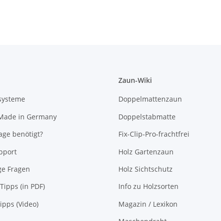
Zaun-Wiki
systeme
Doppelmattenzaun
 Made in Germany
Doppelstabmatte
ge benötigt?
Fix-Clip-Pro-frachtfrei
pport
Holz Gartenzaun
ge Fragen
Holz Sichtschutz
Tipps (in PDF)
Info zu Holzsorten
pps (Video)
Magazin / Lexikon