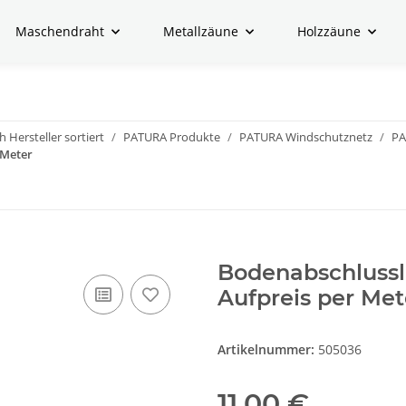
Maschendraht
Metallzäune
Holzzäune
 Hersteller sortiert
PATURA Produkte
PATURA Windschutznetz
PA
 Meter
Bodenabschlussl
Aufpreis per Met
Artikelnummer:
505036
11,00 €