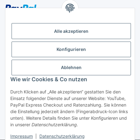
Alle akzeptieren
Später bezahlen
Konfigurieren
Ratenzahlung
Ablehnen
Wie wir Cookies & Co nutzen
Durch Klicken auf „Alle akzeptieren“ gestatten Sie den
Hersteller
Einsatz folgender Dienste auf unserer Website: YouTube,
PayPal Express Checkout und Ratenzahlung. Sie können
die Einstellung jederzeit ändern (Fingerabdruck-Icon links
Vertrag widerrufen
unten). Weitere Details finden Sie unter
Konfigurieren
und
in unserer
Datenschutzerklärung
.
* Alle Preise inkl. gesetzlicher USt., zzgl.
Versand
Impressum
|
Datenschutzerklärung