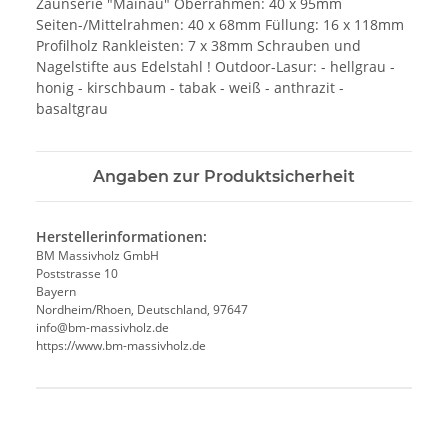
Zaunserie "Mainau" Oberrahmen: 40 x 95mm
Seiten-/Mittelrahmen: 40 x 68mm Füllung: 16 x 118mm
Profilholz Rankleisten: 7 x 38mm Schrauben und
Nagelstifte aus Edelstahl ! Outdoor-Lasur: - hellgrau -
honig - kirschbaum - tabak - weiß - anthrazit -
basaltgrau
Angaben zur Produktsicherheit
Herstellerinformationen:
BM Massivholz GmbH
Poststrasse 10
Bayern
Nordheim/Rhoen, Deutschland, 97647
info@bm-massivholz.de
https://www.bm-massivholz.de
Produkteigenschaft
Wert