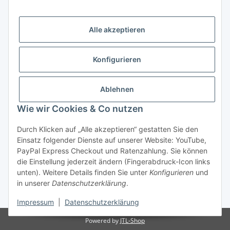
Alle akzeptieren
Später bezahlen
Konfigurieren
Ratenzahlung
Ablehnen
Wie wir Cookies & Co nutzen
Durch Klicken auf „Alle akzeptieren“ gestatten Sie den
Hersteller
Einsatz folgender Dienste auf unserer Website: YouTube,
PayPal Express Checkout und Ratenzahlung. Sie können
die Einstellung jederzeit ändern (Fingerabdruck-Icon links
Vertrag widerrufen
unten). Weitere Details finden Sie unter
Konfigurieren
und
in unserer
Datenschutzerklärung
.
* Alle Preise inkl. gesetzlicher USt., zzgl.
Versand
Impressum
|
Datenschutzerklärung
Powered by
JTL-Shop