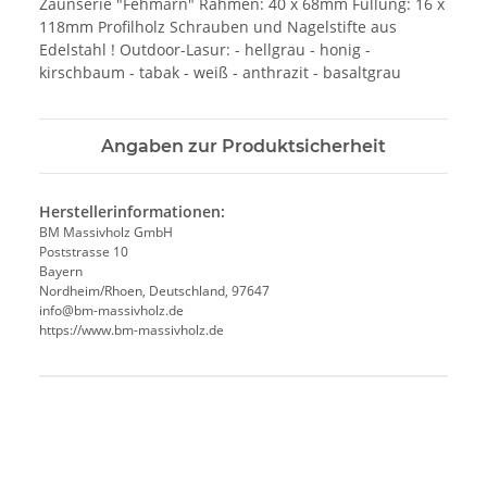
Zaunserie "Fehmarn" Rahmen: 40 x 68mm Füllung: 16 x
118mm Profilholz Schrauben und Nagelstifte aus
Edelstahl ! Outdoor-Lasur: - hellgrau - honig -
kirschbaum - tabak - weiß - anthrazit - basaltgrau
Angaben zur Produktsicherheit
Herstellerinformationen:
BM Massivholz GmbH
Poststrasse 10
Bayern
Nordheim/Rhoen, Deutschland, 97647
info@bm-massivholz.de
https://www.bm-massivholz.de
Produkteigenschaft
Wert