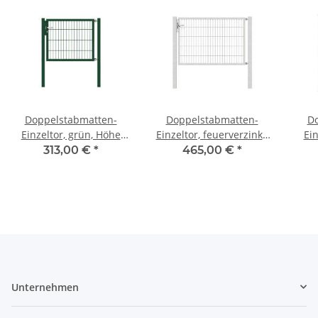
Doppelstabmatten-
Doppelstabmatten-
Do
Einzeltor, grün, Höhe
Einzeltor, feuerverzinkt,
Ein
80cm x Breite 100cm
Höhe 100cm x Breite
180
313,00 €
*
465,00 €
*
150cm
Unternehmen