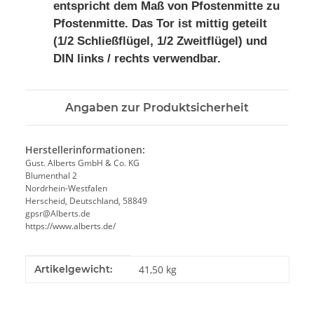
entspricht dem Maß von Pfostenmitte zu
Pfostenmitte.
Das Tor ist mittig geteilt
(1/2 Schließflügel, 1/2 Zweitflügel) und
DIN links / rechts verwendbar.
Angaben zur Produktsicherheit
Herstellerinformationen:
Gust. Alberts GmbH & Co. KG
Blumenthal 2
Nordrhein-Westfalen
Herscheid, Deutschland, 58849
gpsr@Alberts.de
https://www.alberts.de/
Produkteigenschaft
Wert
Artikelgewicht:
41,50
kg