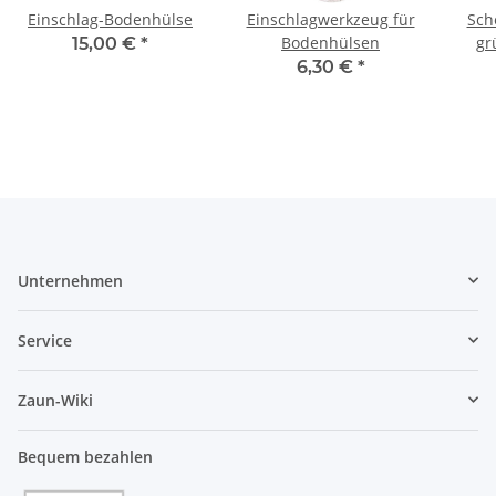
Einschlag-Bodenhülse
Einschlagwerkzeug für
Sche
Bodenhülsen
gr
15,00 €
*
6,30 €
*
Unternehmen
Service
Zaun-Wiki
Bequem bezahlen